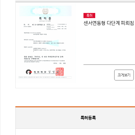
특허
센서연동형 다단계 피뢰침
크게보기
특허등록